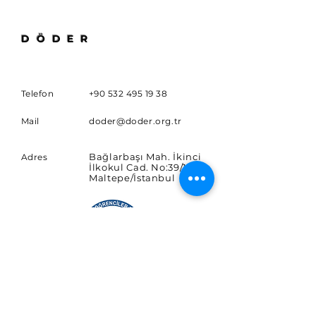
DÖDER
Telefon
+90 532 495 19 38
Mail
doder@doder.org.tr
Bağlarbaşı Mah. İkinci
Adres
İlkokul Cad. No:39/10
Maltepe/İstanbul
ABONE OL
Haberler ve güncellemeler için