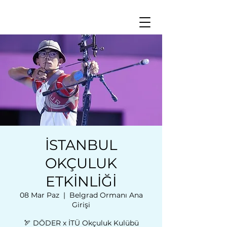
İSTANBUL
OKÇULUK
ETKİNLİĞİ
08 Mar Paz
  |  
Belgrad Ormanı Ana
Girişi
🏹 DÖDER x İTÜ Okçuluk Kulübü