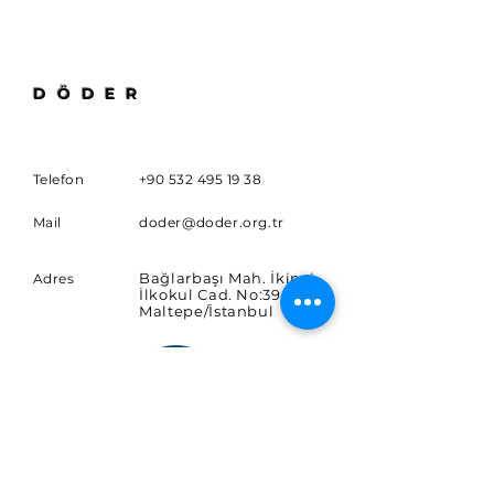
DÖDER
Telefon
+90 532 495 19 38
Mail
doder@doder.org.tr
Bağlarbaşı Mah. İkinci
Adres
İlkokul Cad. No:39/10
Maltepe/İstanbul
ABONE OL