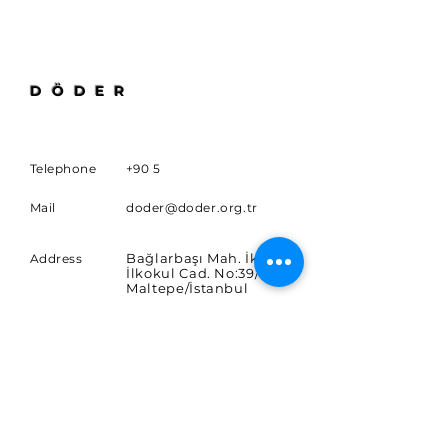
DÖDER
Telephone
+90 5
Mail
doder@doder.org.tr
Bağlarbaşı Mah. İkinci
Address
İlkokul Cad. No:39/10
Maltepe/İstanbul
SUBSCRIBE