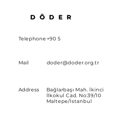
DÖDER
Telephone
+90 5
Mail
doder@doder.org.tr
Address
Bağlarbaşı Mah. İkinci
İlkokul Cad. No:39/10
Maltepe/İstanbul