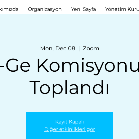
kımızda
Organizasyon
Yeni Sayfa
Yönetim Kuru
Mon, Dec 08
  |  
Zoom
-Ge Komisyonu
Toplandı
Kayıt Kapalı
Diğer etkinlikleri gör