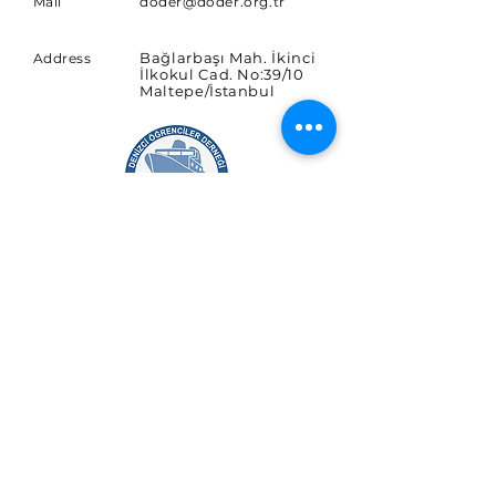
Mail
doder@doder.org.tr
Bağlarbaşı Mah. İkinci
Address
İlkokul Cad. No:39/10
Maltepe/İstanbul
SUBSCRIBE
Sign up for news and updates.
E-posta
Abone Ol