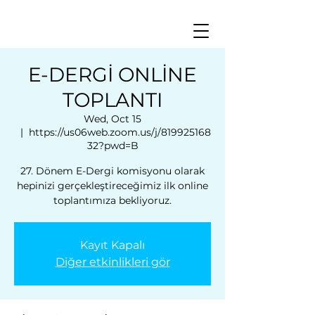
E-DERGİ ONLİNE
TOPLANTI
Wed, Oct 15
  |  
https://us06web.zoom.us/j/819925168
32?pwd=B
27. Dönem E-Dergi komisyonu olarak
hepinizi gerçekleştireceğimiz ilk online
toplantımıza bekliyoruz.
Kayıt Kapalı
Diğer etkinlikleri gör