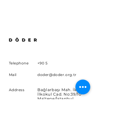
DÖDER
Telephone
+90 5
Mail
doder@doder.org.tr
Bağlarbaşı Mah. İkinci
Address
İlkokul Cad. No:39/10
Maltepe/İstanbul