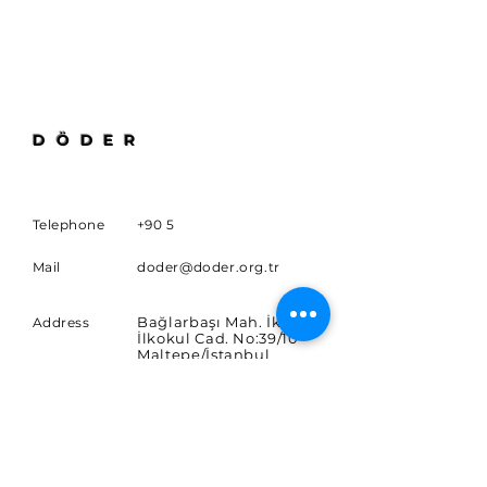
DÖDER
Telephone
+90 5
Mail
doder@doder.org.tr
Bağlarbaşı Mah. İkinci
Address
İlkokul Cad. No:39/10
Maltepe/İstanbul