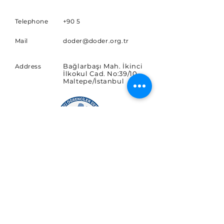
Telephone
+90 5
Mail
doder@doder.org.tr
Bağlarbaşı Mah. İkinci
Address
İlkokul Cad. No:39/10
Maltepe/İstanbul
SUBSCRIBE
Sign up for news and updates.
E-posta
Abone Ol