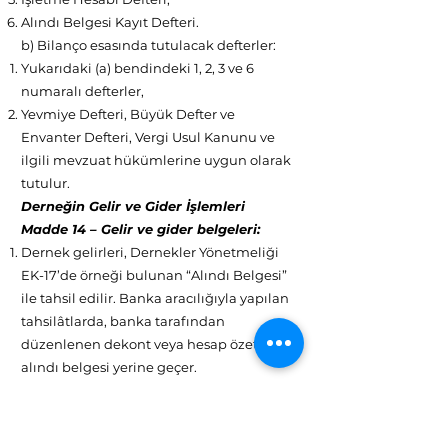
Alındı Belgesi Kayıt Defteri.
b) Bilanço esasında tutulacak defterler:
Yukarıdaki (a) bendindeki 1, 2, 3 ve 6
numaralı defterler,
Yevmiye Defteri, Büyük Defter ve
Envanter Defteri, Vergi Usul Kanunu ve
ilgili mevzuat hükümlerine uygun olarak
tutulur.
Derneğin Gelir ve Gider İşlemleri
Madde 14 – Gelir ve gider belgeleri:
Dernek gelirleri, Dernekler Yönetmeliği
EK-17’de örneği bulunan “Alındı Belgesi”
ile tahsil edilir. Banka aracılığıyla yapılan
tahsilâtlarda, banka tarafından
düzenlenen dekont veya hesap özetleri
alındı belgesi yerine geçer.
Dernek giderleri, fatura, perakende satış
fişi, serbest meslek makbuzu gibi
belgelerle yapılır. Gelir Vergisi